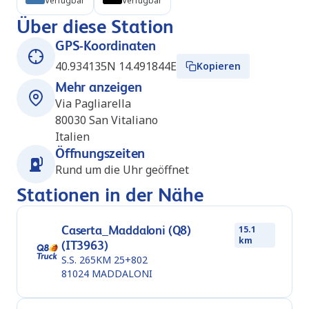
Verfügbar
Verfügbar
Über diese Station
GPS-Koordinaten
40.934135N 14.491844E
Kopieren
Mehr anzeigen
Via Pagliarella
80030
San Vitaliano
Italien
Öffnungszeiten
Rund um die Uhr geöffnet
Stationen in der Nähe
Caserta_Maddaloni (Q8)
15.1
km
(IT3963)
S.S. 265KM 25+802
81024
MADDALONI