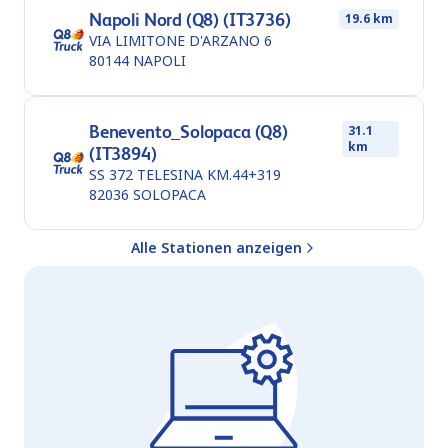
Napoli Nord (Q8) (IT3736)
19.6 km
VIA LIMITONE D'ARZANO 6
80144
NAPOLI
Benevento_Solopaca (Q8)
31.1
km
(IT3894)
SS 372 TELESINA KM.44+319
82036
SOLOPACA
Alle Stationen anzeigen