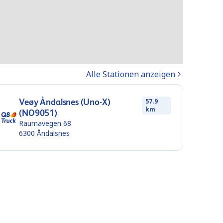
Alle Stationen anzeigen
Veøy Åndalsnes (Uno-X)
57.9
km
(NO9051)
Raumavegen 68
6300
Åndalsnes