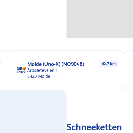
Molde (Uno-X) (NO9048)
42.7 km
Årøsæteveien 1
6420
Molde
Schneeketten