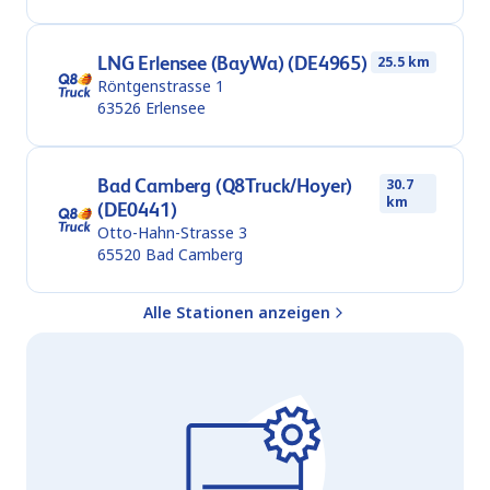
LNG Erlensee (BayWa) (DE4965)
25.5 km
Röntgenstrasse 1
63526
Erlensee
Bad Camberg (Q8Truck/Hoyer)
30.7
km
(DE0441)
Otto-Hahn-Strasse 3
65520
Bad Camberg
Alle Stationen anzeigen