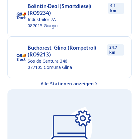
Bolintin-Deal (Smartdiesel)
9.1
km
(RO9234)
Industriilor 7A
087015
Giurgiu
Bucharest_Glina (Rompetrol)
24.7
km
(RO9213)
Sos de Centura 346
077105
Comuna Glina
Alle Stationen anzeigen