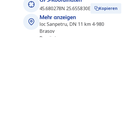
45.680278N 25.655830E
Kopieren
Mehr anzeigen
loc Sanpetru, DN 11 km 4-980
Brasov
Romänien
Öffnungszeiten
Rund um die Uhr geöffnet
Stationen in der Nähe
Brasov (Rompetrol)
6.7
km
(RO9190)
Str. Fagarasului 2
S
RO 500053
Brasov