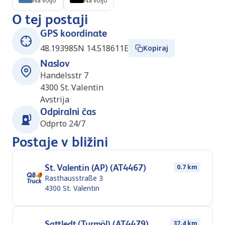
Na voljo
Na voljo
O tej postaji
GPS koordinate
48.193985N 14.518611E
Kopiraj
Naslov
Handelsstr 7
4300
St. Valentin
Avstrija
Odpiralni čas
Odprto 24/7
Postaje v bližini
St. Valentin (AP) (AT4467)
0.7 km
Rasthausstraße 3
4300
St. Valentin
Sattledt (Turmöl) (AT4479)
37.4 km