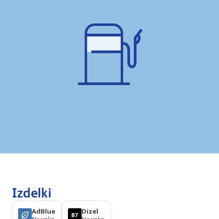
Izdelki
AdBlue
Dizel