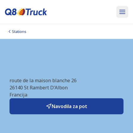
Stations
St Rambert D'Albon
(E.Leclerc) (FR4515)
route de la maison blanche 26
26140
St Rambert D'Albon
Francija
Navodila za pot