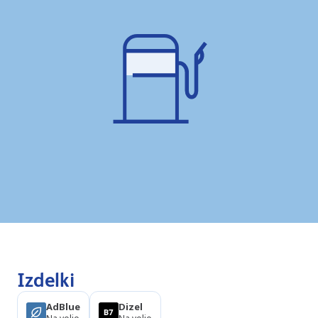
Izdelki
AdBlue
Dizel