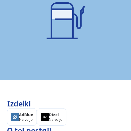
Izdelki
AdBlue
Dizel
Na voljo
Na voljo
O tej postaji