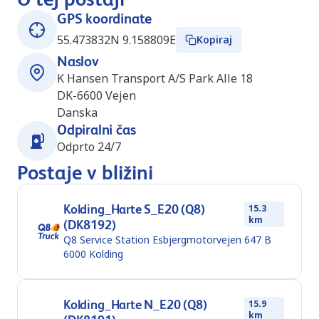
GPS koordinate
55.473832N 9.158809E
Kopiraj
Naslov
K Hansen Transport A/S Park Alle 18
DK-6600
Vejen
Danska
Odpiralni čas
Odprto 24/7
Postaje v bližini
Kolding_Harte S_E20 (Q8)
15.3
km
(DK8192)
Q8 Service Station Esbjergmotorvejen 647 B
6000
Kolding
Kolding_Harte N_E20 (Q8)
15.9
km