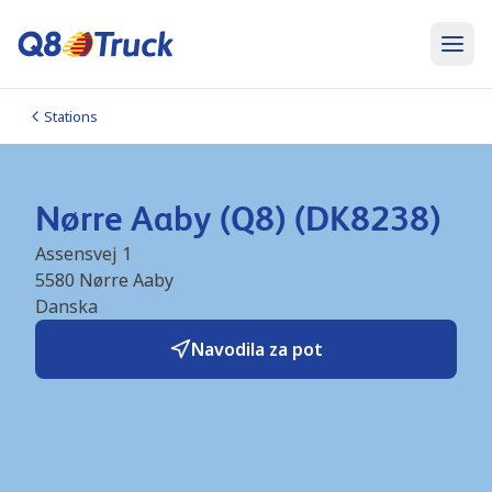
Stations
Nørre Aaby (Q8) (DK8238)
Assensvej 1
5580
Nørre Aaby
Danska
Navodila za pot