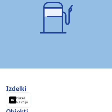
Izdelki
Dizel
Na voljo
Objekti