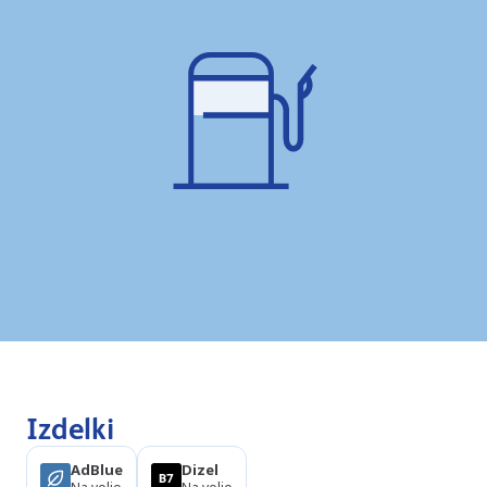
Izdelki
AdBlue
Dizel