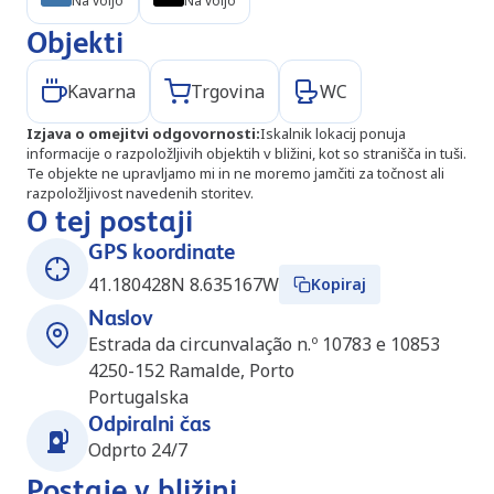
Na voljo
Na voljo
Objekti
Kavarna
Trgovina
WC
Izjava o omejitvi odgovornosti
:
Iskalnik lokacij ponuja
informacije o razpoložljivih objektih v bližini, kot so stranišča in tuši.
Te objekte ne upravljamo mi in ne moremo jamčiti za točnost ali
razpoložljivost navedenih storitev.
O tej postaji
GPS koordinate
41.180428N 8.635167W
Kopiraj
Naslov
Estrada da circunvalação n.º 10783 e 10853
4250-152
Ramalde, Porto
Portugalska
Odpiralni čas
Odprto 24/7
Postaje v bližini