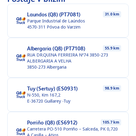
Laundos (Q8) (PT7081)
31.0 km
Parque Industrial de Laúndos
4570-311
Póvoa do Varzim
Albergaria (Q8) (PT7108)
55.9 km
RUA DR.QUINA FERREIRA Nº74 3850-273
ALBERGARIA A VELHA
3850-273
Albergaria
Tuy (Sertuy) (ES0931)
98.9 km
N-550, Km 167,2
E-36720
Guillarey -Tuy
Porriño (Q8) (ES6912)
105.7 km
Carretera PO-510 Porriño – Salceda, PK 0,720
A Casilla – Atios