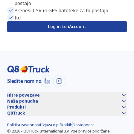
postajo
Prenesi CSV in GPS datoteke za to postajo
Itd.
Log in to iAccount
Sledite nam na
Hitre povezave
Naša ponudba
Produkti
Q8Truck
Politika zasebnosti
Izjava o piškotkih
Dostopnost
©
2026
-
Q8Truck International B.V.
Vse pravice pridržane.