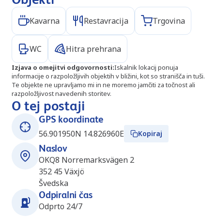
Kavarna
Restavracija
Trgovina
WC
Hitra prehrana
Izjava o omejitvi odgovornosti
:
Iskalnik lokacij ponuja
informacije o razpoložljivih objektih v bližini, kot so stranišča in tuši.
Te objekte ne upravljamo mi in ne moremo jamčiti za točnost ali
razpoložljivost navedenih storitev.
O tej postaji
GPS koordinate
56.901950N 14.826960E
Kopiraj
Naslov
OKQ8 Norremarksvägen 2
352 45
Växjö
Švedska
Odpiralni čas
Odprto 24/7