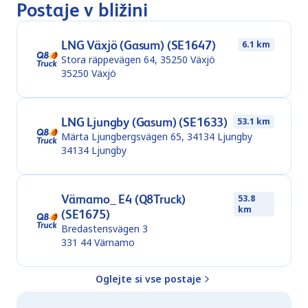
Postaje v bližini
LNG Växjö (Gasum) (SE1647)
6.1 km
Stora räppevägen 64, 35250 Växjö
35250
Växjö
LNG Ljungby (Gasum) (SE1633)
53.1 km
Märta Ljungbergsvägen 65, 34134 Ljungby
34134
Ljungby
Värnamo_ E4 (Q8Truck)
53.8
km
(SE1675)
Bredastensvägen 3
331 44
Värnamo
Oglejte si vse postaje