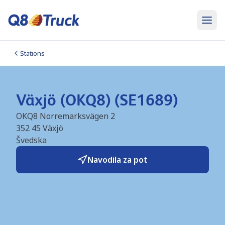
Stations
Växjö (OKQ8) (SE1689)
OKQ8 Norremarksvägen 2
352 45
Växjö
Švedska
Navodila za pot