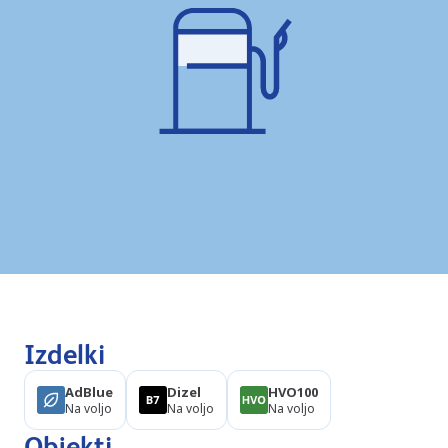
Izdelki
AdBlue
Dizel
HVO100
Na voljo
Na voljo
Na voljo
Objekti