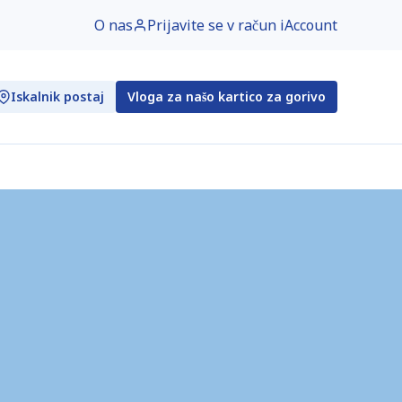
O nas
Prijavite se v račun iAccount
Iskalnik postaj
Vloga za našo kartico za gorivo