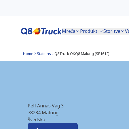
Mreža
Produkti
Storitve
V
Home
Stations
Q8Truck OKQ8 Malung (SE1612)
Malung_E16 (OKQ8
Pell Annas Väg 3
78234
Malung
Švedska