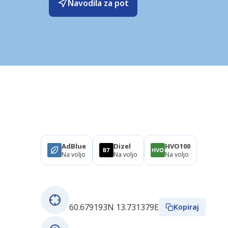
Navodila za pot
Izdelki
AdBlue
Dizel
HVO100
Na voljo
Na voljo
Na voljo
O tej postaji
GPS koordinate
60.679193N 13.731379E
Kopiraj
Naslov