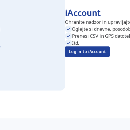
iAccount
Ohranite nadzor in upravljajte
Oglejte si dnevne, posodob
Prenesi CSV in GPS datotek
Itd.
Log in to iAccount