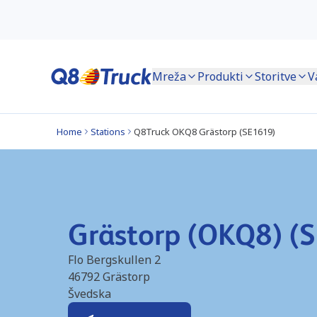
Mreža
Produkti
Storitve
V
Home
Stations
Q8Truck OKQ8 Grästorp (SE1619)
Grästorp (OKQ8) (
Flo Bergskullen 2
46792
Grästorp
Švedska