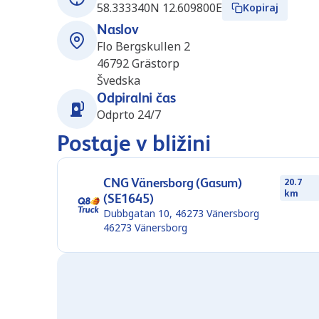
58.333340N 12.609800E
Kopiraj
Naslov
Flo Bergskullen 2
46792
Grästorp
Švedska
Odpiralni čas
Odprto 24/7
Postaje v bližini
CNG Vänersborg (Gasum)
20.7
km
(SE1645)
Dubbgatan 10, 46273 Vänersborg
46273
Vänersborg