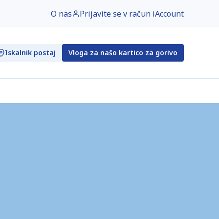
O nas
Prijavite se v račun iAccount
Iskalnik postaj
Vloga za našo kartico za gorivo