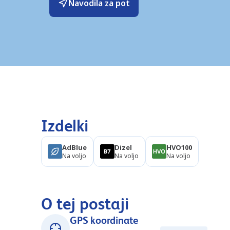
Navodila za pot
Izdelki
AdBlue
Dizel
HVO100
Na voljo
Na voljo
Na voljo
O tej postaji
GPS koordinate