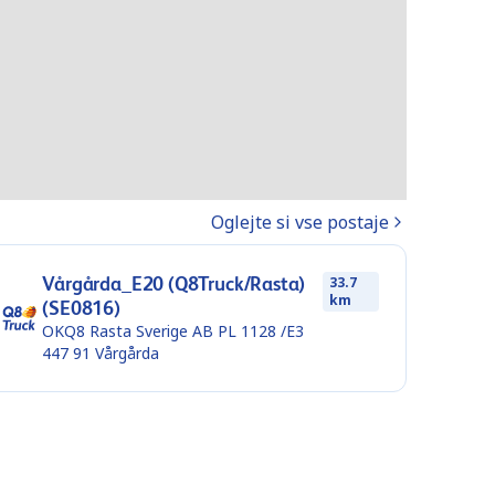
Oglejte si vse postaje
Vårgårda_E20 (Q8Truck/Rasta)
33.7
km
(SE0816)
OKQ8 Rasta Sverige AB PL 1128 /E3
447 91
Vårgårda