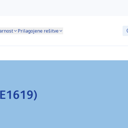
arnost
Prilagojene rešitve
SE1619)