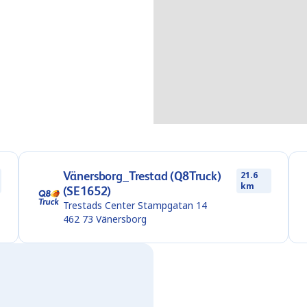
Vänersborg_Trestad (Q8Truck)
21.6
km
(SE1652)
Trestads Center Stampgatan 14
462 73
Vänersborg