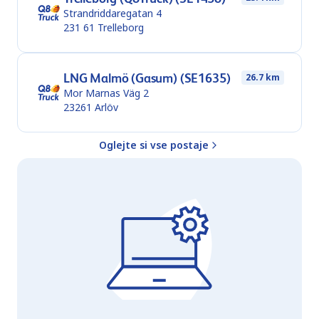
Strandriddaregatan 4
231 61
Trelleborg
LNG Malmö (Gasum) (SE1635)
26.7 km
Mor Marnas Väg 2
23261
Arlöv
Oglejte si vse postaje