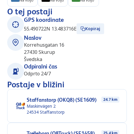
Na voljo
Na voljo
Na voljo
O tej postaji
GPS koordinate
55.490722N 13.483716E
Kopiraj
Naslov
Korrehusgatan 16
27430
Skurup
Švedska
Odpiralni čas
Odprto 24/7
Postaje v bližini
Staffanstorp (OKQ8) (SE1609)
24.7 km
Maskinvägen 2
24534
Staffanstorp
Trelleborg (Q8Truck) (SE1458)
25.4 km