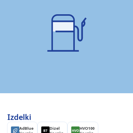
Izdelki
AdBlue
Dizel
HVO100