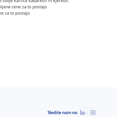
 svoje kartice kadarkoli in kjerkoli.
ljene cene za to postajo
e za to postajo
Sledite nam na