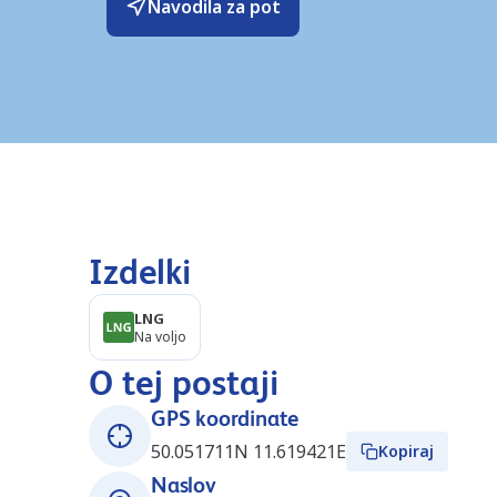
Navodila za pot
Izdelki
LNG
Na voljo
O tej postaji
GPS koordinate
50.051711N 11.619421E
Kopiraj
Naslov