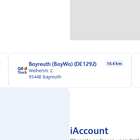
Bayreuth (BayWa) (DE1292)
10.6 km
Weiherstr. 2
95448
Bayreuth
iAccount