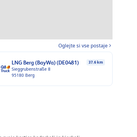
Oglejte si vse postaje
LNG Berg (BayWa) (DE0481)
37.6 km
Sieggrubenstraße 8
95180
Berg