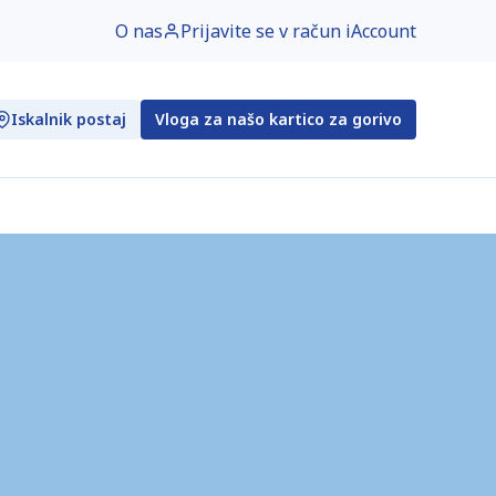
O nas
Prijavite se v račun iAccount
Iskalnik postaj
Vloga za našo kartico za gorivo