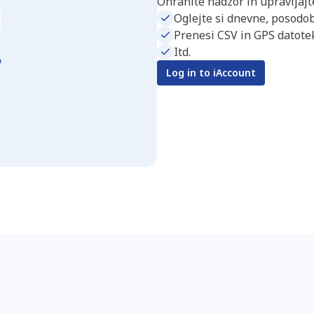
Ohranite nadzor in upravljajte
Oglejte si dnevne, posodob
Prenesi CSV in GPS datotek
Itd.
Log in to iAccount