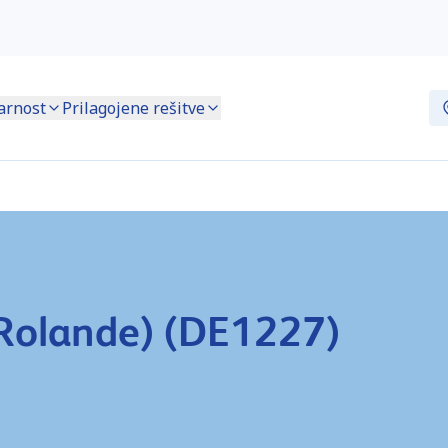
arnost
Prilagojene rešitve
Rolande) (DE1227)