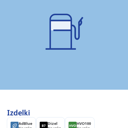
Izdelki
AdBlue
Dizel
HVO100