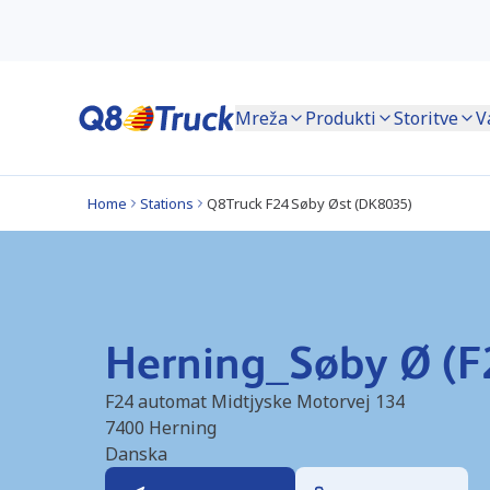
Mreža
Produkti
Storitve
V
Home
Stations
Q8Truck F24 Søby Øst (DK8035)
Herning_Søby Ø (F
F24 automat Midtjyske Motorvej 134
7400
Herning
Danska