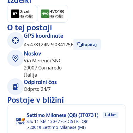
Izdelki
Dizel
HVO100
Na voljo
Na voljo
O tej postaji
GPS koordinate
45.478124N 9.034125E
Kopiraj
Naslov
Via Merendi SNC
20007
Cornaredo
Italija
Odpiralni čas
Odprto 24/7
Postaje v bližini
Settimo Milanese (Q8) (IT0731)
1.4 km
S.S. 11 KM 130+776-DISTR. 'Q8'
I-20019
Settimo Milanese (MI)