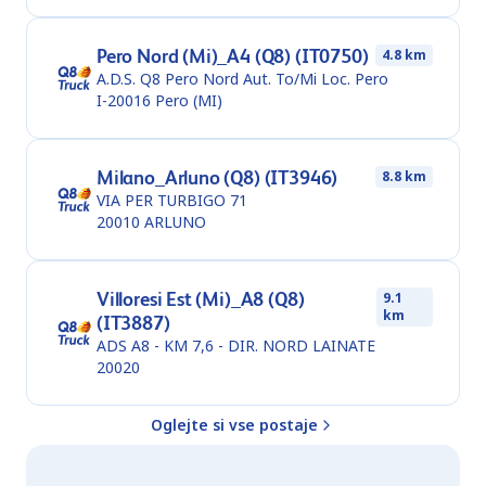
Pero Nord (Mi)_A4 (Q8) (IT0750)
4.8 km
A.D.S. Q8 Pero Nord Aut. To/Mi Loc. Pero
I-20016
Pero (MI)
Milano_Arluno (Q8) (IT3946)
8.8 km
VIA PER TURBIGO 71
20010
ARLUNO
Villoresi Est (Mi)_A8 (Q8)
9.1
km
(IT3887)
ADS A8 - KM 7,6 - DIR. NORD LAINATE
20020
Oglejte si vse postaje