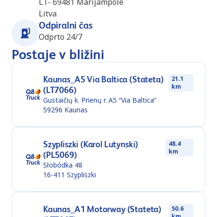
LT- 69481
Marijampole
Litva
Odpiralni čas
Odprto 24/7
Postaje v bližini
Kaunas_A5 Via Baltica (Stateta)
21.1
km
(LT7066)
Gustaičių k. Prienų r. A5 “Via Baltica”
59296
Kaunas
Szypliszki (Karol Lutynski)
48.4
km
(PL5069)
Słobódka 48
16-411
Szypliszki
Kaunas_A1 Motorway (Stateta)
50.6
km