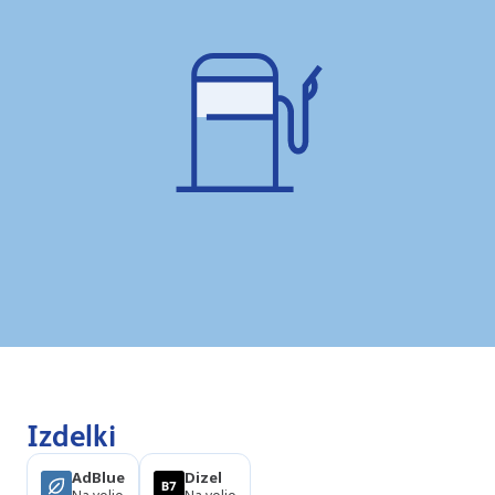
Izdelki
AdBlue
Dizel