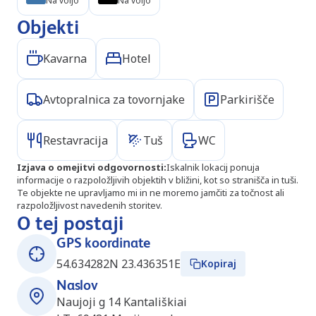
Na voljo
Na voljo
Objekti
Kavarna
Hotel
Avtopralnica za tovornjake
Parkirišče
Restavracija
Tuš
WC
Izjava o omejitvi odgovornosti
:
Iskalnik lokacij ponuja
informacije o razpoložljivih objektih v bližini, kot so stranišča in tuši.
Te objekte ne upravljamo mi in ne moremo jamčiti za točnost ali
razpoložljivost navedenih storitev.
O tej postaji
GPS koordinate
54.634282N 23.436351E
Kopiraj
Naslov
Naujoji g 14 Kantališkiai