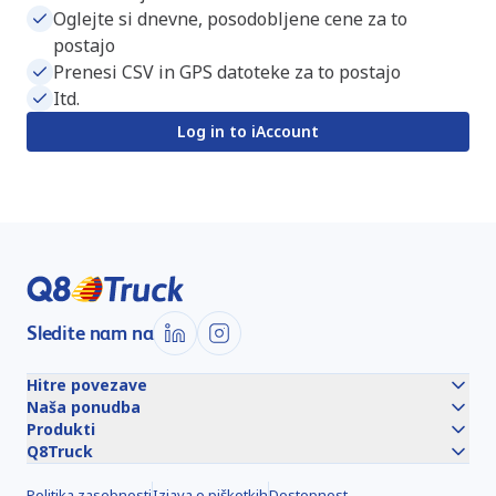
Oglejte si dnevne, posodobljene cene za to
postajo
Prenesi CSV in GPS datoteke za to postajo
Itd.
Log in to iAccount
Sledite nam na
Hitre povezave
Naša ponudba
Produkti
Q8Truck
Politika zasebnosti
Izjava o piškotkih
Dostopnost