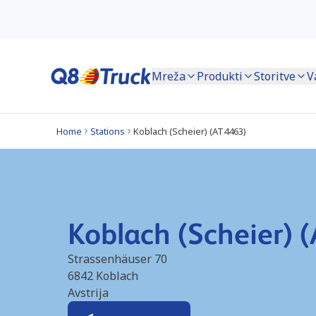
Mreža
Produkti
Storitve
V
Home
Stations
Koblach (Scheier) (AT4463)
Koblach (Scheier) 
Strassenhäuser 70
6842
Koblach
Avstrija