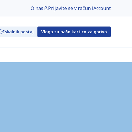
O nas
Prijavite se v račun iAccount
Iskalnik postaj
Vloga za našo kartico za gorivo