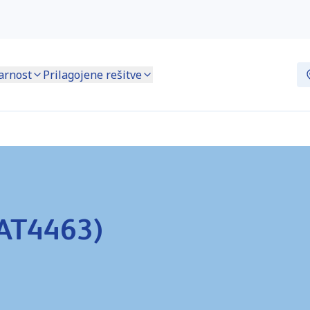
arnost
Prilagojene rešitve
(AT4463)