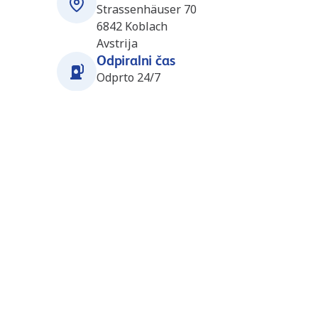
Strassenhäuser 70
6842
Koblach
Avstrija
Odpiralni čas
Odprto 24/7
Postaje v bližini
Bürs (Scheier) (AT4464)
23.5 km
Bremschlstrasse 37
6707
Bürs