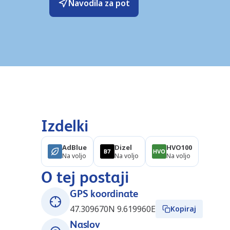
Navodila za pot
Izdelki
AdBlue
Dizel
HVO100
Na voljo
Na voljo
Na voljo
O tej postaji
GPS koordinate
47.309670N 9.619960E
Kopiraj
Naslov