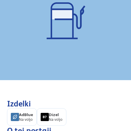
Izdelki
AdBlue
Dizel
Na voljo
Na voljo
O tej postaji