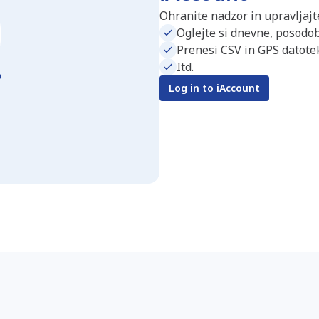
Ohranite nadzor in upravljajte
Oglejte si dnevne, posodob
Prenesi CSV in GPS datotek
Itd.
Log in to iAccount