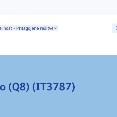
arnost
Prilagojene rešitve
o (Q8) (IT3787)