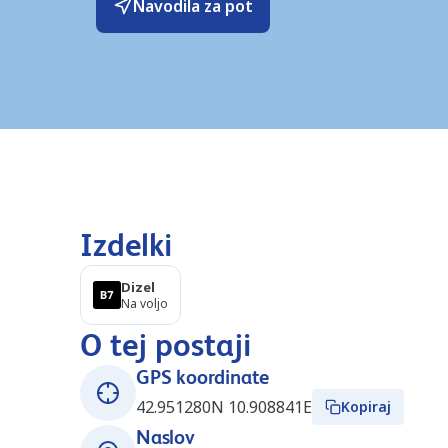
Navodila za pot
Izdelki
Dizel
Na voljo
O tej postaji
GPS koordinate
42.951280N 10.908841E
Kopiraj
Naslov