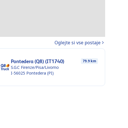
Oglejte si vse postaje
Pontedera (Q8) (IT1740)
79.9 km
S.G.C Firenze/Pisa/Livorno
I-56025
Pontedera (PI)