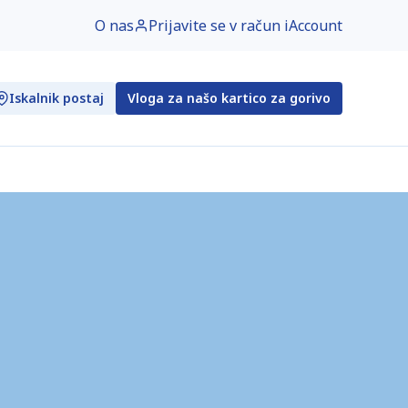
O nas
Prijavite se v račun iAccount
Iskalnik postaj
Vloga za našo kartico za gorivo