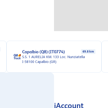
Capalbio (Q8) (IT0774)
69.8 km
S.S. 1 AURELIA KM. 133 Loc. Nunziatella
I-58100
Capalbio (GR)
iAccount