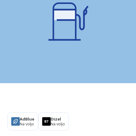
Izdelki
AdBlue
Dizel
Na voljo
Na voljo
O tej postaji