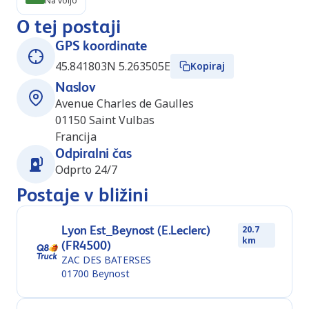
Na voljo
O tej postaji
GPS koordinate
45.841803N 5.263505E
Kopiraj
Naslov
Avenue Charles de Gaulles
01150
Saint Vulbas
Francija
Odpiralni čas
Odprto 24/7
Postaje v bližini
Lyon Est_Beynost (E.Leclerc)
20.7
km
(FR4500)
ZAC DES BATERSES
01700
Beynost