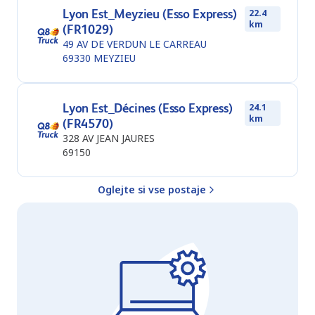
Lyon Est_Meyzieu (Esso Express)
22.4
km
(FR1029)
49 AV DE VERDUN LE CARREAU
69330
MEYZIEU
Lyon Est_Décines (Esso Express)
24.1
km
(FR4570)
328 AV JEAN JAURES
69150
Oglejte si vse postaje