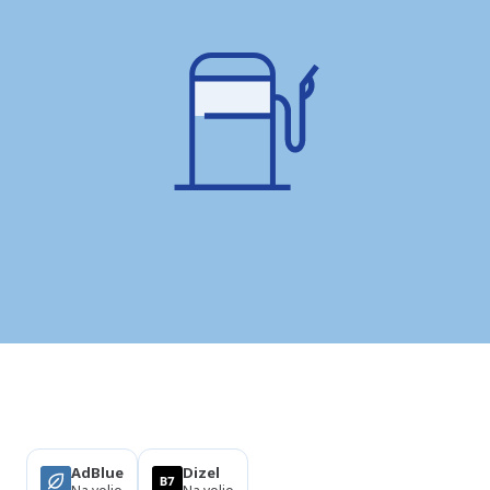
Izdelki
AdBlue
Dizel