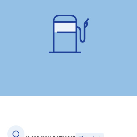
O tej postaji
GPS koordinate