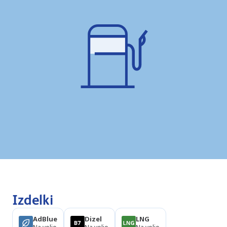
Izdelki
AdBlue
Dizel
LNG