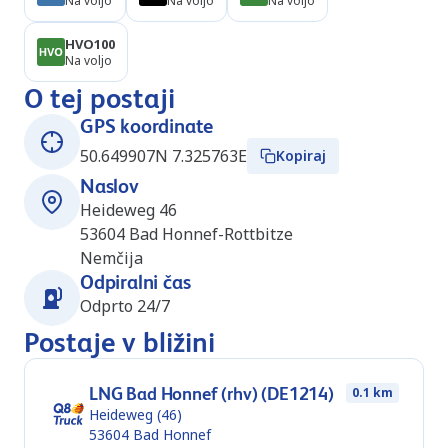
Na voljo
Na voljo
Na voljo
HVO100
Na voljo
O tej postaji
GPS koordinate
50.649907N 7.325763E
Kopiraj
Naslov
Heideweg 46
53604
Bad Honnef-Rottbitze
Nemčija
Odpiralni čas
Odprto 24/7
Postaje v bližini
LNG Bad Honnef (rhv) (DE1214)
0.1 km
Heideweg (46)
53604
Bad Honnef